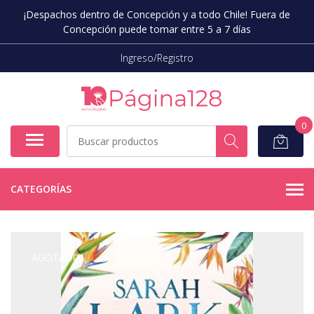
¡Despachos dentro de Concepción y a todo Chile! Fuera de
Concepción puede tomar entre 5 a 7 días
Ingreso/Registro
0
CATEGORÍAS
AGOTADO