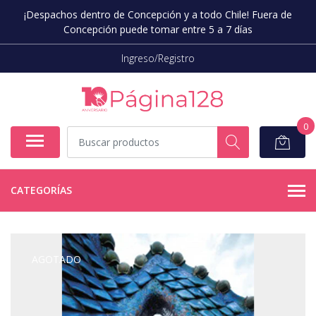
¡Despachos dentro de Concepción y a todo Chile! Fuera de
Concepción puede tomar entre 5 a 7 días
Ingreso/Registro
0
CATEGORÍAS
AGOTADO