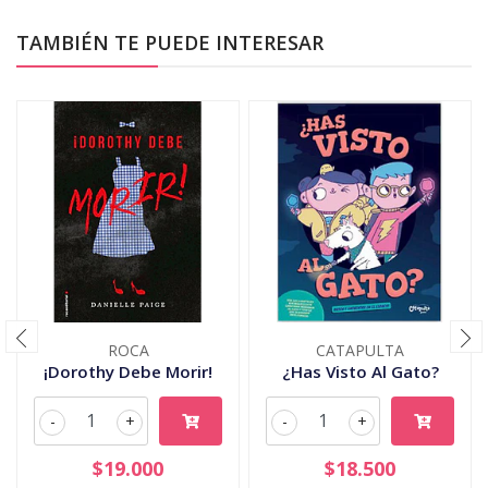
TAMBIÉN TE PUEDE INTERESAR
ROCA
CATAPULTA
¡Dorothy Debe Morir!
¿Has Visto Al Gato?
-
+
-
+
$19.000
$18.500