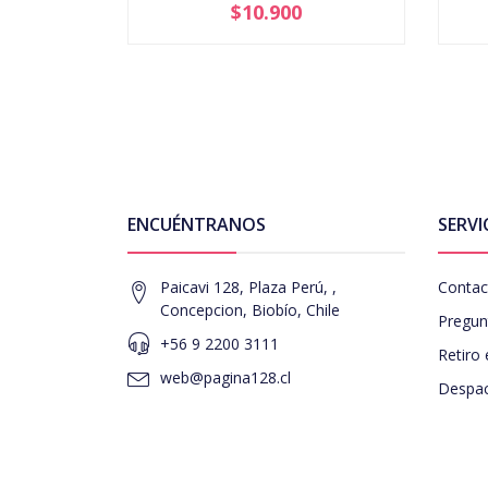
$10.900
-
+
-
ENCUÉNTRANOS
SERVI
Paicavi 128, Plaza Perú, ,
Contac
Concepcion, Biobío, Chile
Pregun
+56 9 2200 3111
Retiro 
web@pagina128.cl
Despac