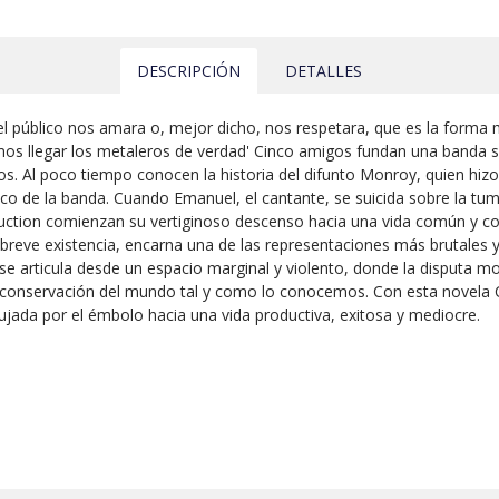
DESCRIPCIÓN
DETALLES
el público nos amara o, mejor dicho, nos respetara, que es la forma
s llegar los metaleros de verdad' Cinco amigos fundan una banda s
s. Al poco tiempo conocen la historia del difunto Monroy, quien hizo
co de la banda. Cuando Emanuel, el cantante, se suicida sobre la tu
uction comienzan su vertiginoso descenso hacia una vida común y cor
reve existencia, encarna una de las representaciones más brutales y 
e articula desde un espacio marginal y violento, donde la disputa m
o conservación del mundo tal y como lo conocemos. Con esta novela 
jada por el émbolo hacia una vida productiva, exitosa y mediocre.