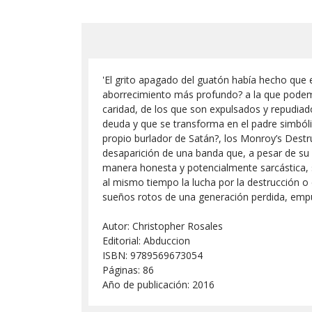
'El grito apagado del guatón había hecho que 
aborrecimiento más profundo? a la que podemo
caridad, de los que son expulsados y repudiado
deuda y que se transforma en el padre simbóli
propio burlador de Satán?, los Monroy’s Destr
desaparición de una banda que, a pesar de su b
manera honesta y potencialmente sarcástica, s
al mismo tiempo la lucha por la destrucción 
sueños rotos de una generación perdida, empu
Autor: Christopher Rosales
Editorial: Abduccion
ISBN: 9789569673054
Páginas: 86
Año de publicación: 2016