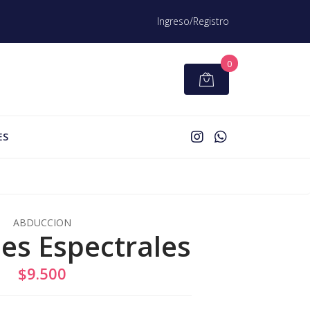
Ingreso/Registro
0
ES
ABDUCCION
es Espectrales
$9.500