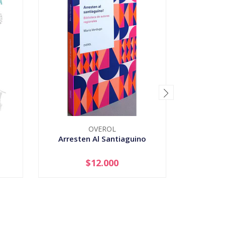
OVEROL
Arresten Al Santiaguino
Ascenso
Mo
$12.000
-
+
-