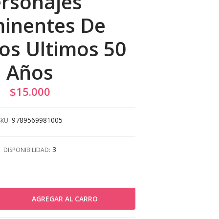
rsonajes
inentes De
os Ultimos 50
Años
$15.000
9789569981005
SKU:
3
DISPONIBILIDAD: