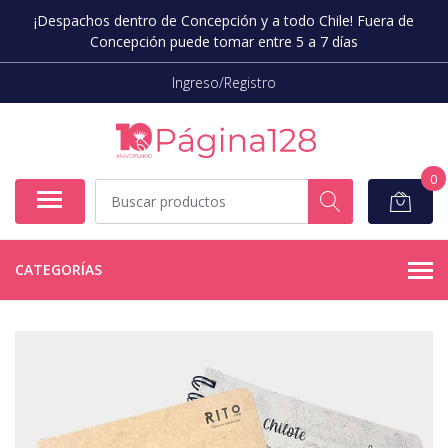
¡Despachos dentro de Concepción y a todo Chile! Fuera de
Concepción puede tomar entre 5 a 7 días
Ingreso/Registro
0
CATEGORÍAS