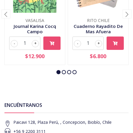
VASALISA
RITO CHILE
Journal Karina Cocq
Cuaderno Rayadito De
Campo
Mas Afuera
-
+
-
+
$12.900
$6.800
ENCUÉNTRANOS
Paicavi 128, Plaza Perú, , Concepcion, Biobío, Chile
+56 9 2200 3111