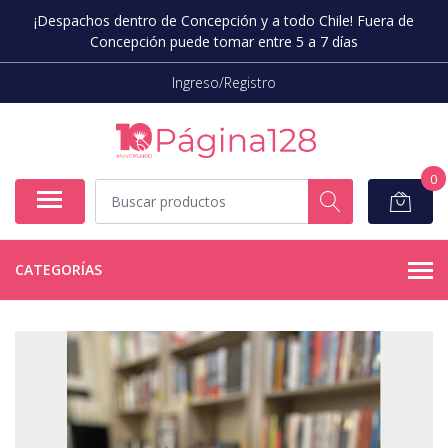
¡Despachos dentro de Concepción y a todo Chile! Fuera de
Concepción puede tomar entre 5 a 7 días
Ingreso/Registro
0
CATEGORÍAS