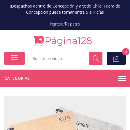
¡Despachos dentro de Concepción y a todo Chile! Fuera de
Concepción puede tomar entre 5 a 7 días
Ingreso/Registro
0
CATEGORÍAS