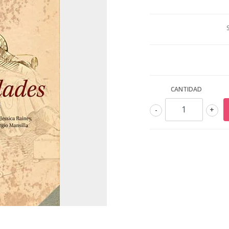
CANTIDAD
-
+