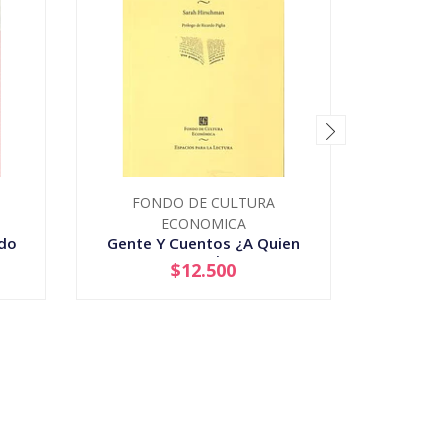
FONDO DE CULTURA
EDICIONE
ECONOMICA
rdo
Gente Y Cuentos ¿A Quien
De
Pertence La Literatuta?
$12.500
-
+
-