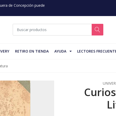
 Fuera de Concepción puede
IVERY
RETIRO EN TIENDA
AYUDA
LECTORES FRECUENT
atura
UNIVER
Curios
L