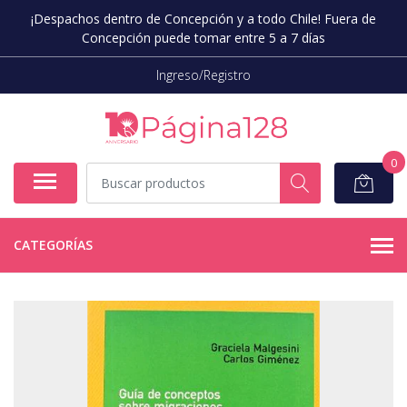
¡Despachos dentro de Concepción y a todo Chile! Fuera de
Concepción puede tomar entre 5 a 7 días
Ingreso/Registro
0
CATEGORÍAS