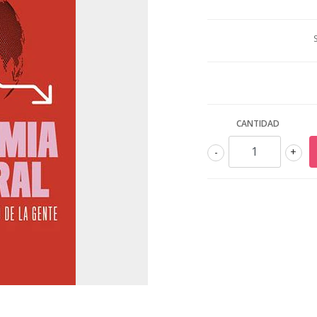
CANTIDAD
-
+