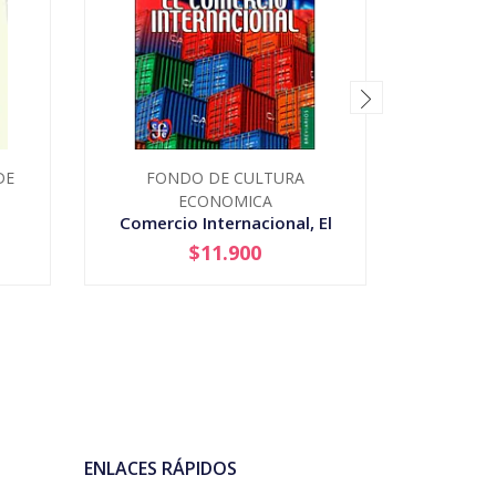
DE
FONDO DE CULTURA
UNIVER
ECONOMICA
Comercio Internacional, El
Contra Y 
$11.900
-
+
-
ENLACES RÁPIDOS