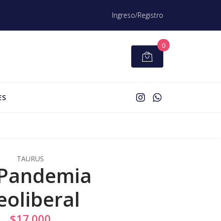
Ingreso/Registro
0
ES
TAURUS
 Pandemia
eoliberal
$17.000