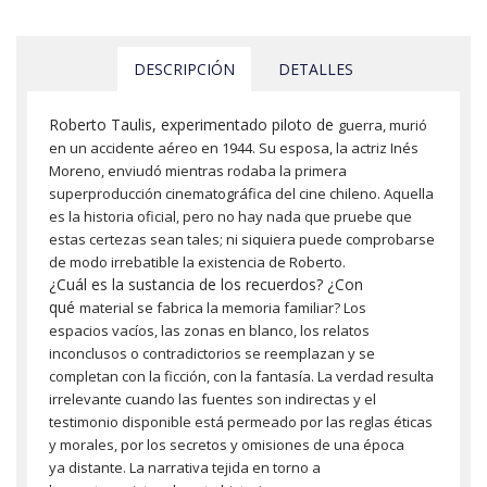
DESCRIPCIÓN
DETALLES
Roberto Taulis, experimentado piloto de
guerra, murió
en un accidente aéreo en 1944. Su
esposa, la actriz Inés
Moreno, enviudó mientras rodaba
la primera
superproducción cinematográfica del cine
chileno. Aquella
es la historia oficial, pero no hay nada
que pruebe que
estas certezas sean tales; ni siquiera
puede comprobarse
de modo irrebatible la existencia
de Roberto.
¿Cuál es la sustancia de los recuerdos? ¿Con
qué
material se fabrica la memoria familiar? Los
espacios
vacíos, las zonas en blanco, los relatos
inconclusos o
contradictorios se reemplazan y se
completan con la
ficción, con la fantasía. La verdad resulta
irrelevante
cuando las fuentes son indirectas y el
testimonio
disponible está permeado por las reglas éticas
y
morales, por los secretos y omisiones de una época
ya
distante. La narrativa tejida en torno a