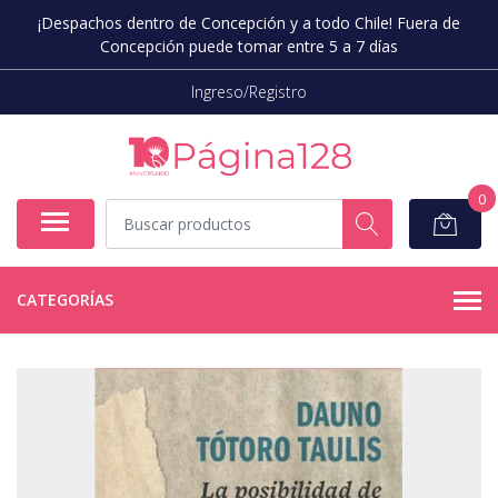
¡Despachos dentro de Concepción y a todo Chile! Fuera de
Concepción puede tomar entre 5 a 7 días
Ingreso/Registro
0
CATEGORÍAS