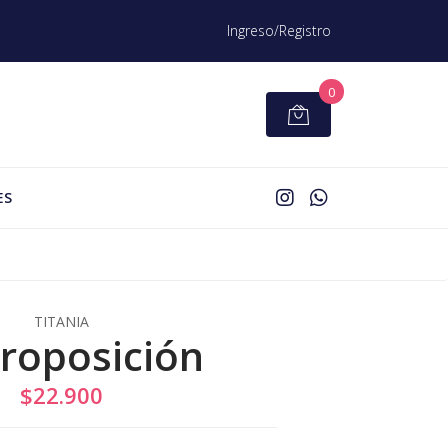
Ingreso/Registro
0
ES
TITANIA
roposición
$22.900