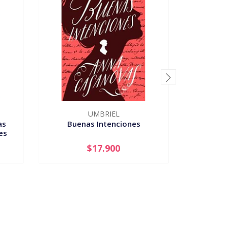
UMBRIEL
as
Buenas Intenciones
Li
es
$17.900
-
+
-