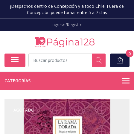
¡Despachos dentro de Concepción y a todo Chile! Fuera de
Concepción puede tomar entre 5 a 7 días
Ingreso/Registro
0
CATEGORÍAS
AGOTADO