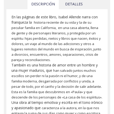
DESCRIPCIÓN
DETALLES
En las páginas de este libro, Isabel Allende narra con
franqueza la
historia reciente de su vida y la de su
peculiar familia en California,
en una casa abierta, llena
de gente y de personajes literarios, y
protegida por un
espíritu: hijas perdidas, nietos y libros que nacen,
éxitos y
dolores, un viaje al mundo de las adicciones y otros a
lugares
remotos del mundo en busca de inspiración, junto
a divorcios,
encuentros, amores, separaciones, crisis de
pareja y reconciliaciones.
También es una historia de amor entre un hombre y
una mujer maduros, que
han salvado juntos muchos
escollos sin perder ni la pasión ni el humor,
y de una
familia moderna, desgarrada por conflictos y unida, a
pesar de
todo, por el cariño y la decisión de salir adelante.
Esta es la familia
que descubrimos en «Paula» y que
desciende de los personajes de «La casa
de los espíritus».
Una obra al tiempo emotiva y escrita en el tono irónico
y apasionado que
caracteriza a la autora, en la que nos
entrega la suma de sus días como
mujer y como escritora.