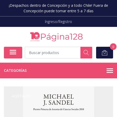
¡Despachos dentro de Concepción y a todo Chile! Fuera de
Concepción puede tomar entre 5 a 7 días
Ingreso/Registro
0
CATEGORÍAS
AGOTADO