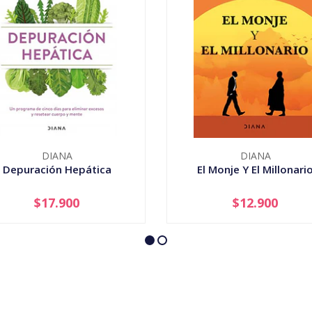
DIANA
DIANA
Depuración Hepática
El Monje Y El Millonari
$17.900
$12.900
+
-
+