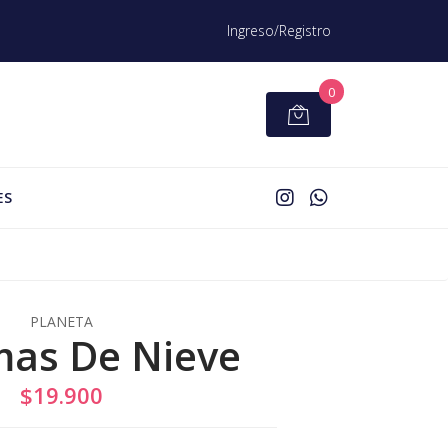
Ingreso/Registro
0
ES
PLANETA
mas De Nieve
$19.900