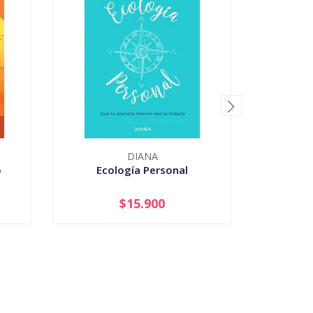
DIANA
o
Ecología Personal
De Ansi
Tranq
$15.900
-
+
-