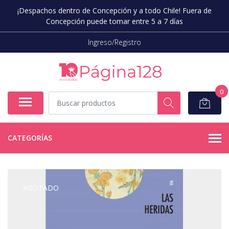
¡Despachos dentro de Concepción y a todo Chile! Fuera de
Concepción puede tomar entre 5 a 7 días
Ingreso/Registro
0
CATEGORÍAS
AGOTADO