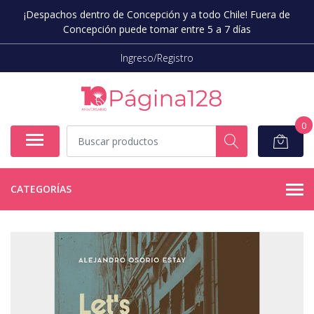
¡Despachos dentro de Concepción y a todo Chile! Fuera de
Concepción puede tomar entre 5 a 7 días
Ingreso/Registro
0
CATEGORÍAS