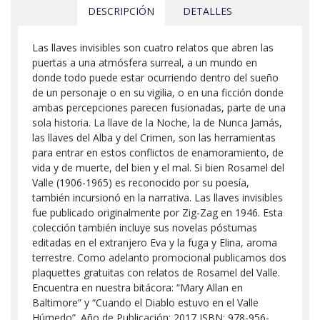
DESCRIPCIÓN
DETALLES
Las llaves invisibles son cuatro relatos que abren las
puertas a una atmósfera surreal, a un mundo en
donde todo puede estar ocurriendo dentro del sueño
de un personaje o en su vigilia, o en una ficción donde
ambas percepciones parecen fusionadas, parte de una
sola historia. La llave de la Noche, la de Nunca Jamás,
las llaves del Alba y del Crimen, son las herramientas
para entrar en estos conflictos de enamoramiento, de
vida y de muerte, del bien y el mal. Si bien Rosamel del
Valle (1906-1965) es reconocido por su poesía,
también incursionó en la narrativa. Las llaves invisibles
fue publicado originalmente por Zig-Zag en 1946. Esta
colección también incluye sus novelas póstumas
editadas en el extranjero Eva y la fuga y Elina, aroma
terrestre. Como adelanto promocional publicamos dos
plaquettes gratuitas con relatos de Rosamel del Valle.
Encuentra en nuestra bitácora: “Mary Allan en
Baltimore” y “Cuando el Diablo estuvo en el Valle
Húmedo”. Año de Publicación: 2017 ISBN: 978-956-