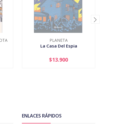
ROTA
PLANETA
BIBLIO
La Casa Del Espia
$13.900
AGOTADO
-
ENLACES RÁPIDOS