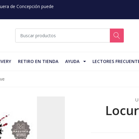
 Fuera de Concepción puede
IVERY
RETIRO EN TIENDA
AYUDA
LECTORES FRECUENT
ave
U
Locur