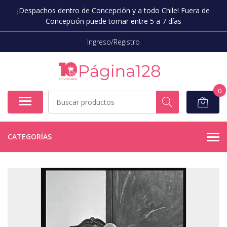
¡Despachos dentro de Concepción y a todo Chile! Fuera de
Concepción puede tomar entre 5 a 7 días
Ingreso/Registro
0
CATEGORÍAS