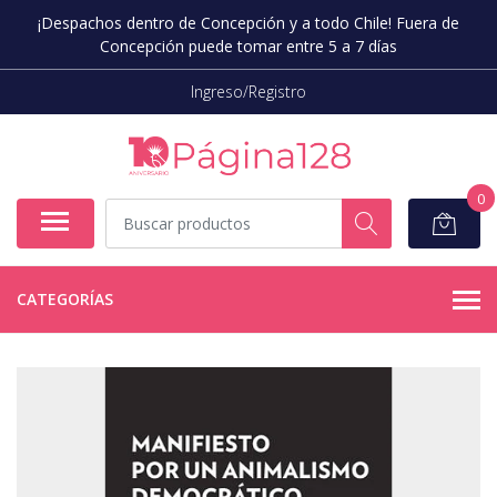
¡Despachos dentro de Concepción y a todo Chile! Fuera de
Concepción puede tomar entre 5 a 7 días
Ingreso/Registro
0
CATEGORÍAS