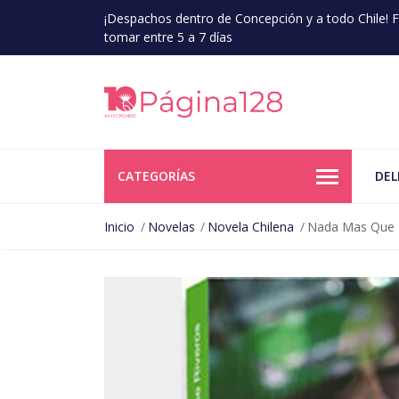
¡Despachos dentro de Concepción y a todo Chile!
tomar entre 5 a 7 días
CATEGORÍAS
DEL
Inicio
Novelas
Novela Chilena
Nada Mas Que 