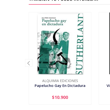
ALQUIMIA EDICIONES
Papelucho Gay En Dictadura
V
$10.900
-
+
-