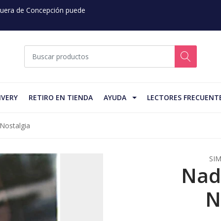
 Fuera de Concepción puede
IVERY
RETIRO EN TIENDA
AYUDA
LECTORES FRECUENT
Nostalgia
SI
Nad
N