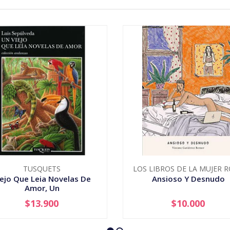
TUSQUETS
LOS LIBROS DE LA MUJER 
iejo Que Leia Novelas De
Ansioso Y Desnudo
Amor, Un
$13.900
$10.000
+
-
+