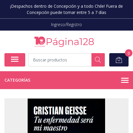
¡Despachos dentro de Concepción y a todo Chile! Fuera de
Concepción puede tomar entre 5 a 7 días
Ingreso/Registro
0
CATEGORÍAS