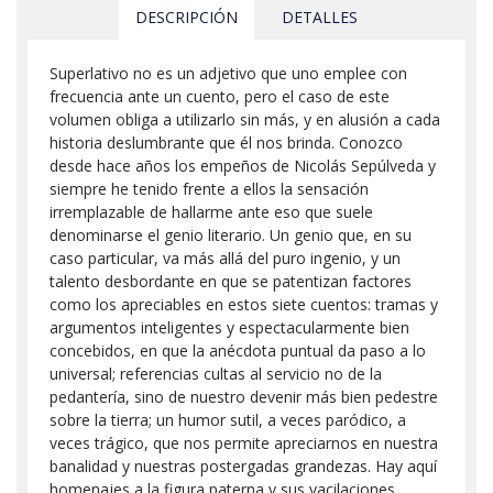
DESCRIPCIÓN
DETALLES
Superlativo no es un adjetivo que uno emplee con
frecuencia ante un cuento, pero el caso de este
volumen obliga a utilizarlo sin más, y en alusión a cada
historia deslumbrante que él nos brinda. Conozco
desde hace años los empeños de Nicolás Sepúlveda y
siempre he tenido frente a ellos la sensación
irremplazable de hallarme ante eso que suele
denominarse el genio literario. Un genio que, en su
caso particular, va más allá del puro ingenio, y un
talento desbordante en que se patentizan factores
como los apreciables en estos siete cuentos: tramas y
argumentos inteligentes y espectacularmente bien
concebidos, en que la anécdota puntual da paso a lo
universal; referencias cultas al servicio no de la
pedantería, sino de nuestro devenir más bien pedestre
sobre la tierra; un humor sutil, a veces paródico, a
veces trágico, que nos permite apreciarnos en nuestra
banalidad y nuestras postergadas grandezas. Hay aquí
homenajes a la figura paterna y sus vacilaciones,