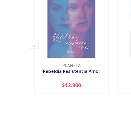
PLANETA
Rebeldia Resistencia Amor
$12.900
-
+
-