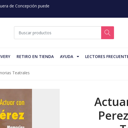
 Fuera de Concepción puede
IVERY
RETIRO EN TIENDA
AYUDA
LECTORES FRECUENT
orias Teatrales
Actua
Perez