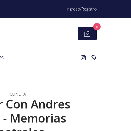
Ingreso/Registro
0
ES
CUNETA
r Con Andres
 - Memorias