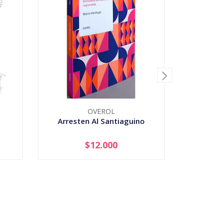
OVEROL
Arresten Al Santiaguino
Ascenso
Mo
$12.000
-
+
-