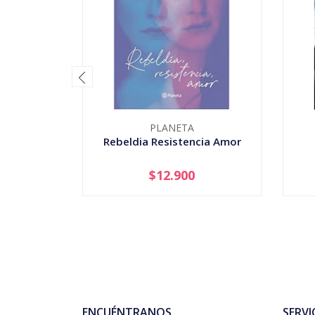
PLANETA
Rebeldia Resistencia Amor
$12.900
-
+
-
ENCUÉNTRANOS
SERVI