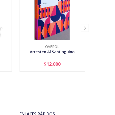
OVEROL
Arresten Al Santiaguino
Ascenso
Mo
$12.000
-
+
-
ENLACES RÁPIDOS