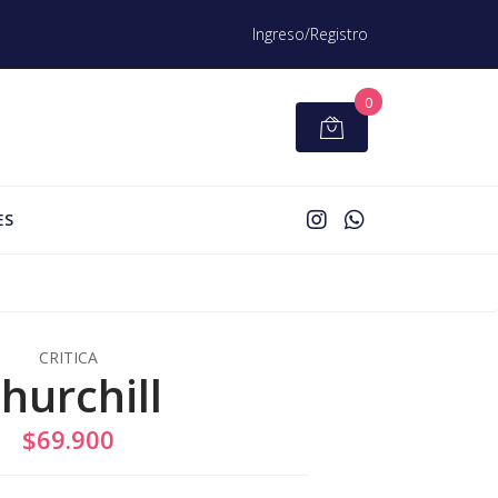
Ingreso/Registro
0
ES
CRITICA
hurchill
$69.900