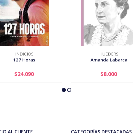
INDICIOS
HUEDERS
127 Horas
Amanda Labarca
$24.090
$8.000
+
AGOTADO
CIO AL CLIENTE
CATEGORÍAS DESTACADAS