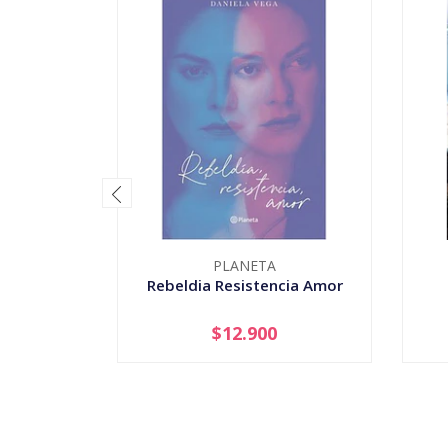
PLANETA
Rebeldia Resistencia Amor
$12.900
-
+
-