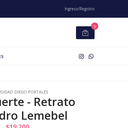
Ingreso/Registro
0
ES
RSIDAD DIEGO PORTALES
erte - Retrato
dro Lemebel
$19.200