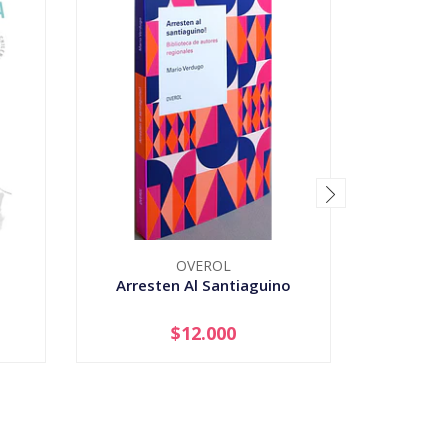
OVEROL
Arresten Al Santiaguino
Ascenso
Mo
$12.000
-
+
-