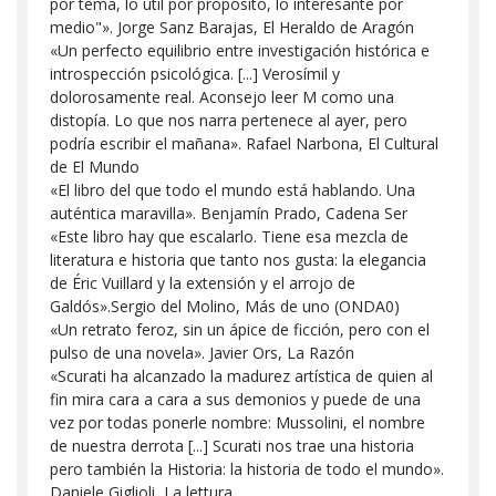
por tema, lo útil por propósito, lo interesante por
medio"». Jorge Sanz Barajas, El Heraldo de Aragón
«Un perfecto equilibrio entre investigación histórica e
introspección psicológica. [...] Verosímil y
dolorosamente real. Aconsejo leer M como una
distopía. Lo que nos narra pertenece al ayer, pero
podría escribir el mañana». Rafael Narbona, El Cultural
de El Mundo
«El libro del que todo el mundo está hablando. Una
auténtica maravilla». Benjamín Prado, Cadena Ser
«Este libro hay que escalarlo. Tiene esa mezcla de
literatura e historia que tanto nos gusta: la elegancia
de Éric Vuillard y la extensión y el arrojo de
Galdós».Sergio del Molino, Más de uno (ONDA0)
«Un retrato feroz, sin un ápice de ficción, pero con el
pulso de una novela». Javier Ors, La Razón
«Scurati ha alcanzado la madurez artística de quien al
fin mira cara a cara a sus demonios y puede de una
vez por todas ponerle nombre: Mussolini, el nombre
de nuestra derrota [...] Scurati nos trae una historia
pero también la Historia: la historia de todo el mundo».
Daniele Giglioli, La lettura