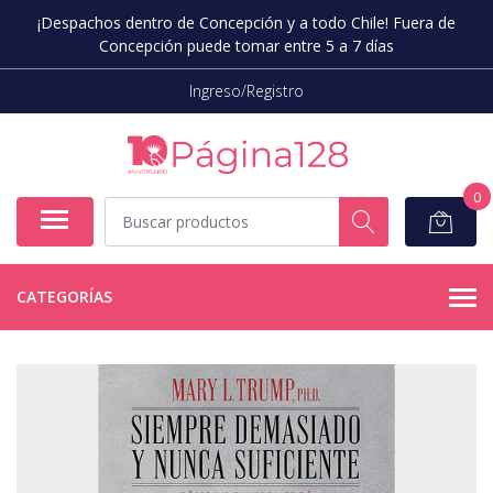
¡Despachos dentro de Concepción y a todo Chile! Fuera de
Concepción puede tomar entre 5 a 7 días
Ingreso/Registro
0
CATEGORÍAS